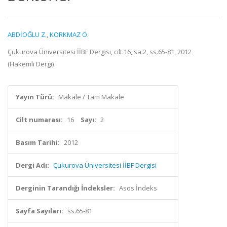
ABDİOĞLU Z.
,
KORKMAZ Ö.
Çukurova Üniversitesi İİBF Dergisi, cilt.16, sa.2, ss.65-81, 2012
(Hakemli Dergi)
Yayın Türü:
Makale / Tam Makale
Cilt numarası:
16
Sayı:
2
Basım Tarihi:
2012
Dergi Adı:
Çukurova Üniversitesi İİBF Dergisi
Derginin Tarandığı İndeksler:
Asos İndeks
Sayfa Sayıları:
ss.65-81