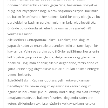
dönemindeki her bir kadının; geçmiGine, beslenme, sosyal ve
duygusal ihtiyaçlarına bağlı olarak sağlanan bireysel bakımdır.
Bu bakım felsefesinde; her kadının, farklı bir birey olduğu ve bu
paralelde her kadının gereksinimlerinin farklı olabileceği göz
önünde bulundurularak, ebelik bakımının bireyselleGmiG
verilmesi esastır.
Aile Merkezli Gntrapartum Bakım: Bu bakım; ebe, doğum
yapacak kadın ve onun aile arasındaki iliGkileri tanımlayan bir
kavramdır. Yakın ve yardım edici iliGkiler geliGtirme, her ailenin
kültür, etnik grup ve inançlarına, değerlerine saygı gösterme
odaklıdır. Doğumda ebenin; ailenin değerlerine, tercihlerine ve
görüGlerine saygı duyması ve bunları sunulan bakıma entegre
etmesi beklenir.
Spirütüel Bakım: Kadının iç potansiyelini ortaya çıkarmayı
hedefleyen bu bakım; doğum eylemindeki kadının doğum
ağrıları ile baG etme gücünü artırıp, kadını doğuma aktif katmayı
amaçlamaktadır. Bu bakımın felsefesi, doğumda kadınların
yetersizliklerinden çok; içsel güçlerini ve kaynaklarını ortaya