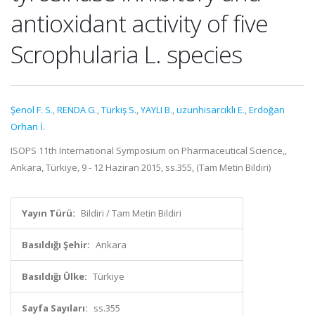
antioxidant activity of five
Scrophularia L. species
Şenol F. S.
,
RENDA G.
,
Türkiş S.
,
YAYLI B.
,
uzunhisarcıklı E.
,
Erdoğan
Orhan İ.
ISOPS 11th International Symposium on Pharmaceutical Science,,
Ankara, Türkiye, 9 - 12 Haziran 2015, ss.355, (Tam Metin Bildiri)
Yayın Türü:
Bildiri / Tam Metin Bildiri
Basıldığı Şehir:
Ankara
Basıldığı Ülke:
Türkiye
Sayfa Sayıları:
ss.355