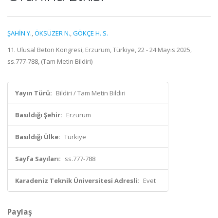
ŞAHİN Y.
,
ÖKSÜZER N.
,
GÖKÇE H. S.
11. Ulusal Beton Kongresi, Erzurum, Türkiye, 22 - 24 Mayıs 2025,
ss.777-788, (Tam Metin Bildiri)
Yayın Türü:
Bildiri / Tam Metin Bildiri
Basıldığı Şehir:
Erzurum
Basıldığı Ülke:
Türkiye
Sayfa Sayıları:
ss.777-788
Karadeniz Teknik Üniversitesi Adresli:
Evet
Paylaş