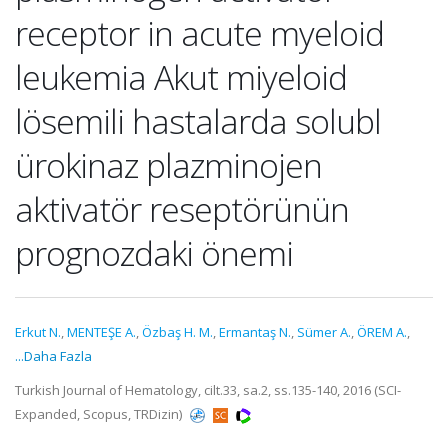
receptor in acute myeloid
leukemia Akut miyeloid
lösemili hastalarda solubl
ürokinaz plazminojen
aktivatör reseptörünün
prognozdaki önemi
Erkut N.
,
MENTEŞE A.
,
Özbaş H. M.
,
Ermantaş N.
,
Sümer A.
,
ÖREM A.
,
...Daha Fazla
Turkish Journal of Hematology, cilt.33, sa.2, ss.135-140, 2016 (SCI-
Expanded, Scopus, TRDizin)