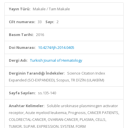
Yayın Türü:
Makale / Tam Makale
Cilt numarası:
33
Sayı:
2
Basım Tarihi:
2016
Doi Numarası:
10.4274/tjh.2014.0405
Dergi Adı:
Turkish Journal of Hematology
Derginin Tarandığı İndeksler:
Science Citation Index
Expanded (SCI-EXPANDED), Scopus, TR DİZİN (ULAKBİM)
Sayfa Sayıları:
ss.135-140
Anahtar Kelimeler:
Soluble urokinase plasminogen activator
receptor, Acute myeloid leukemia, Prognosis, CANCER PATIENTS,
COLORECTAL-CANCER, OVARIAN-CANCER, PLASMA, CELLS,
TUMOR, SUPAR, EXPRESSION, SYSTEM, FORM