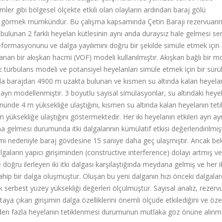
ler gibi bölgesel ölçekte etkili olan olayların ardından baraj gölü
ayı görmek mümkündür. Bu çalışma kapsamında Çetin Barajı rezervuarı
 bulunan 2 farklı heyelan kütlesinin aynı anda duraysız hale gelmesi s
 deformasyonunu ve dalga yayılımını doğru bir şekilde simüle etmek için
an bir akışkan hacmi (VOF) modeli kullanılmıştır. Akışkan bağlı bir m
 türbülans modeli ve potansiyel heyelanları simüle etmek için bir sür
ında barajdan 4900 m uzakta bulunan ve kısmen su altında kalan heyelan
ayrı modellenmiştir. 3 boyutlu sayısal simülasyonlar, su altındaki heye
önünde 4 m yüksekliğe ulaştığını, kısmen su altında kalan heyelanın teti
üksekliğe ulaştığını göstermektedir. Her iki heyelanın etkileri ayrı ayr
gelmesi durumunda itki dalgalarının kümülatif etkisi değerlendirilmişt
işimi nedeniyle baraj gövdesine 15 saniye daha geç ulaşmıştır. Ancak be
gaların yapıcı girişiminden (constructive interference) dolayı artmış ve
 doğru ilerleyen iki itki dalgası karşılaştığında meydana gelmiş ve her i
ahip bir dalga oluşmuştur. Oluşan bu yeni dalganın hızı önceki dalgala
 serbest yüzey yüksekliği değerleri ölçülmüştür. Sayısal analiz, rezer
a çıkan girişimin dalga özelliklerini önemli ölçüde etkilediğini ve özel
birden fazla heyelanın tetiklenmesi durumunun mutlaka göz önüne alınm