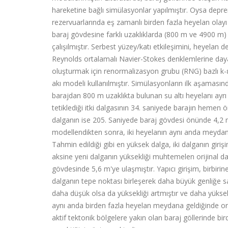
hareketine bağlı simülasyonlar yapılmıştır. Oysa deprem
rezervuarlarında eş zamanlı birden fazla heyelan ol
baraj gövdesine farklı uzaklıklarda (800 m ve 4900 m)
çalışılmıştır. Serbest yüzey/katı etkileşimini, heyelan
Reynolds ortalamalı Navier-Stokes denklemlerine dayan
oluşturmak için renormalizasyon grubu (RNG) bazlı k-ε
akı modeli kullanılmıştır. Simülasyonların ilk aşamas
barajdan 800 m uzaklıkta bulunan su altı heyelanı ayrı 
tetiklediği itki dalgasının 34. saniyede barajın hemen 
dalganın ise 205. Saniyede baraj gövdesi önünde 4,2 m y
modellendikten sonra, iki heyelanın aynı anda meydana 
Tahmin edildiği gibi en yüksek dalga, iki dalganın gir
aksine yeni dalganın yüksekliği muhtemelen orijinal dal
gövdesinde 5,6 m'ye ulaşmıştır. Yapıcı girişim, birbirine
dalganın tepe noktası birleşerek daha büyük genliğe s
daha düşük olsa da yüksekliği artmıştır ve daha yüksek
aynı anda birden fazla heyelan meydana geldiğinde ortay
aktif tektonik bölgelere yakın olan baraj göllerinde 