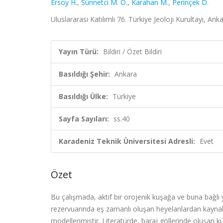
Ersoy H.
,
Sünnetci M. O.
,
Karahan M.
,
Perinçek D.
Uluslararası Katılımlı 76. Türkiye Jeoloji Kurultayı, Ank
Yayın Türü:
Bildiri / Özet Bildiri
Basıldığı Şehir:
Ankara
Basıldığı Ülke:
Türkiye
Sayfa Sayıları:
ss.40
Karadeniz Teknik Üniversitesi Adresli:
Evet
Özet
Bu çalışmada, aktif bir orojenik kuşağa ve buna bağlı 
rezervuarında eş zamanlı oluşan heyelanlardan kaynakl
modellenmiştir. Literatürde, baraj göllerinde oluşan küt