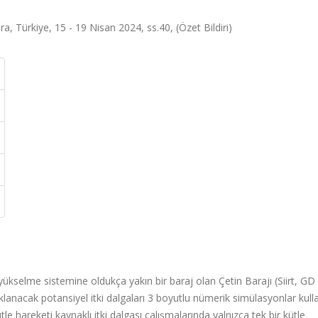
ara, Türkiye, 15 - 19 Nisan 2024, ss.40, (Özet Bildiri)
yükselme sistemine oldukça yakın bir baraj olan Çetin Barajı (Siirt, GD
anacak potansiyel itki dalgaları 3 boyutlu nümerik simülasyonlar kulla
le hareketi kaynaklı itki dalgası çalışmalarında yalnızca tek bir kütle