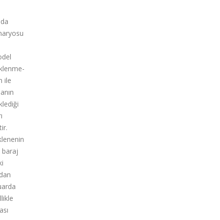
nda
enaryosu
odel
üklenme-
 ile
lanın
klediği
ı
ir.
klenenin
 baraj
ki
rdan
vuarda
likle
ası