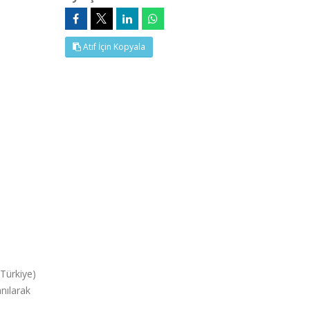
Atıf İçin Kopyala
 Türkiye)
nılarak