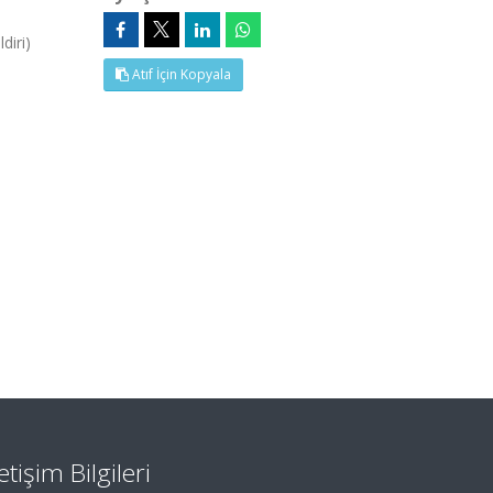
diri)
Atıf İçin Kopyala
letişim Bilgileri