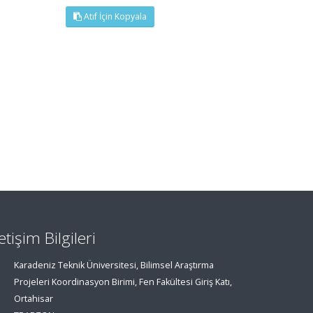
Atıf İçin Kopyala
letişim Bilgileri
Karadeniz Teknik Üniversitesi, Bilimsel Araştırma
Projeleri Koordinasyon Birimi, Fen Fakültesi Giriş Katı,
Ortahisar