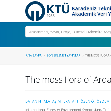
Karadeniz Tekni
Akademik Veri 
Ara
ANA SAYFA
SON EKLENEN YAYINLAR
THE MOSS FLORA 
The moss flora of Ard
BATAN N.
,
ALATAŞ M.
,
ERATA H.
,
ÖZEN Ö.
,
ÖZDEMİR
International Forestry Environment Symposium, Trabzo