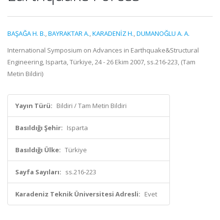
BAŞAĞA H. B.
,
BAYRAKTAR A.
,
KARADENİZ H.
,
DUMANOĞLU A. A.
International Symposium on Advances in Earthquake&Structural
Engineering, Isparta, Türkiye, 24 - 26 Ekim 2007, ss.216-223, (Tam
Metin Bildiri)
Yayın Türü:
Bildiri / Tam Metin Bildiri
Basıldığı Şehir:
Isparta
Basıldığı Ülke:
Türkiye
Sayfa Sayıları:
ss.216-223
Karadeniz Teknik Üniversitesi Adresli:
Evet