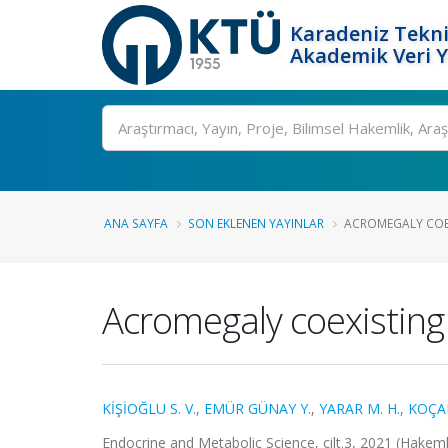
Karadeniz Tekni
Akademik Veri 
Ara
ANA SAYFA
SON EKLENEN YAYINLAR
ACROMEGALY COEX
Acromegaly coexisting
KİŞİOĞLU S. V.
,
EMÜR GÜNAY Y.
,
YARAR M. H.
,
KOÇA
Endocrine and Metabolic Science, cilt.3, 2021 (Hakeml