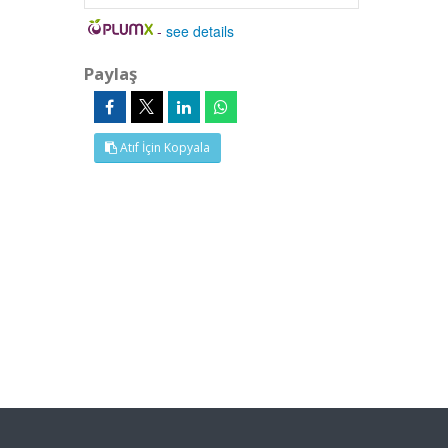
-
see details
Paylaş
Atıf İçin Kopyala