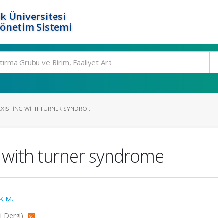
k Üniversitesi
Yönetim Sistemi
ISTING WITH TURNER SYNDRO...
 with turner syndrome
K M.
i Dergi)