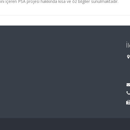
nı içeren PSA projesi hakkında kısa ve öz bilgiler sunulmaktadır.
İ