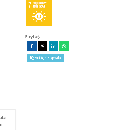
Paylaş
Atıf İçin Kopyala
ları,
in