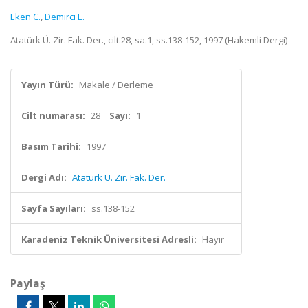
Eken C.
,
Demirci E.
Atatürk Ü. Zir. Fak. Der., cilt.28, sa.1, ss.138-152, 1997 (Hakemli Dergi)
Yayın Türü:
Makale / Derleme
Cilt numarası:
28
Sayı:
1
Basım Tarihi:
1997
Dergi Adı:
Atatürk Ü. Zir. Fak. Der.
Sayfa Sayıları:
ss.138-152
Karadeniz Teknik Üniversitesi Adresli:
Hayır
Paylaş