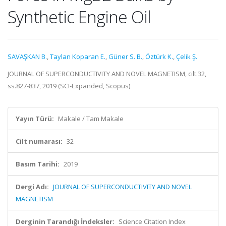
Synthetic Engine Oil
SAVAŞKAN B.
,
Taylan Koparan E.
,
Güner S. B.
,
Öztürk K.
,
Çelik Ş.
JOURNAL OF SUPERCONDUCTIVITY AND NOVEL MAGNETISM, cilt.32,
ss.827-837, 2019 (SCI-Expanded, Scopus)
Yayın Türü:
Makale / Tam Makale
Cilt numarası:
32
Basım Tarihi:
2019
Dergi Adı:
JOURNAL OF SUPERCONDUCTIVITY AND NOVEL
MAGNETISM
Derginin Tarandığı İndeksler:
Science Citation Index