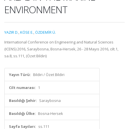
ENVIRONMENT
YAZIR D.
,
KÖSE E.
,
ÖZDEMİR Ü.
International Conference on Engineering and Natural Sciences
(ICENS) 2016, Saraybosna, Bosna-Hersek, 26 - 28 Mayıs 2016, cilt.1,
sa.8, ss.111, (Özet Bildiri)
Yayın Türü:
Bildiri / Özet Bildiri
Cilt numarası:
1
Basıldığı Şehir:
Saraybosna
Basıldığı Ülke:
Bosna-Hersek
Sayfa Sayıları:
ss.111