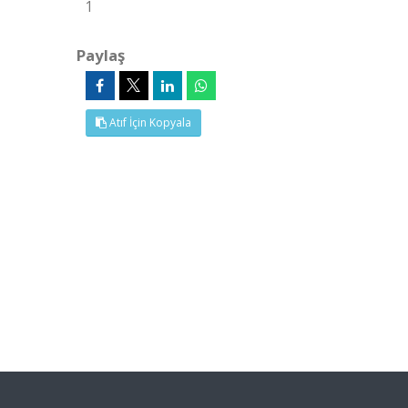
1
Paylaş
Atıf İçin Kopyala