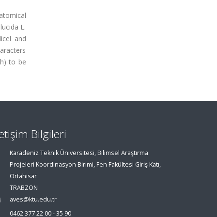
natomical
lucida L.
dicel and
aracters
h) to be
letişim Bilgileri
Karadeniz Teknik Üniversitesi, Bilimsel Araştırma
Projeleri Koordinasyon Birimi, Fen Fakültesi Giriş Katı,
Ortahisar
TRABZON
aves@ktu.edu.tr
0462 377 22 00 - 35 90