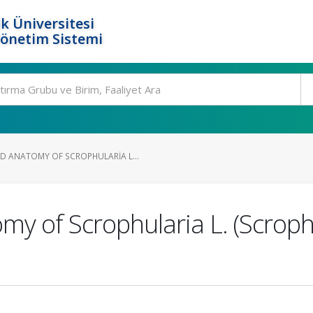
k Üniversitesi
Yönetim Sistemi
 ANATOMY OF SCROPHULARIA L...
y of Scrophularia L. (Scroph