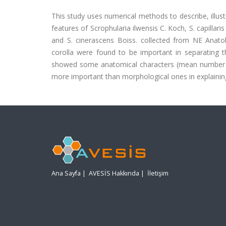
This study uses numerical methods to describe, illu
features of Scrophularia ilwensis C. Koch, S. capillaris 
and S. cinerascens Boiss. collected from NE Anatolia
corolla were found to be important in separating th
showed some anatomical characters (mean number o
more important than morphological ones in explainin
Ana Sayfa
|
AVESİS Hakkında
|
İletişim