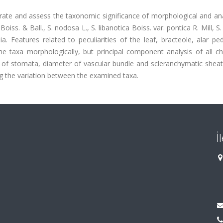
strate and assess the taxonomic significance of morphological and a
Boiss. & Ball., S. nodosa L., S. libanotica Boiss. var. pontica R. Mill, S. 
. Features related to peculiarities of the leaf, bracteole, alar pe
e taxa morphologically, but principal component analysis of all ch
f stomata, diameter of vascular bundle and scleranchymatic sheat
g the variation between the examined taxa.
İ