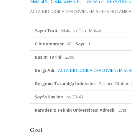
Makbul S.
,
Coskuncelebi K.
,
Turkmen Z.
,
BEYAZOĞLU 
ACTA BIOLOGICA CRACOVIENSIA SERIES BOTANICA, cil
Yayın Türü:
Makale / Tam Makale
Cilt numarası:
48
Sayı:
1
Basım Tarihi:
2006
Dergi Adı:
ACTA BIOLOGICA CRACOVIENSIA SER
Derginin Tarandığı İndeksler:
Science Citation
Sayfa Sayıları:
ss.33-43
Karadeniz Teknik Üniversitesi Adresli:
Evet
Özet