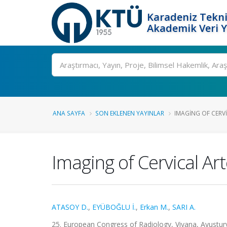
Karadeniz Tekni
Akademik Veri 
Ara
ANA SAYFA
SON EKLENEN YAYINLAR
IMAGING OF CERVI
Imaging of Cervical Art
ATASOY D.
,
EYÜBOĞLU İ.
,
Erkan M.
,
SARI A.
25. European Congress of Radiology, Viyana, Avustury