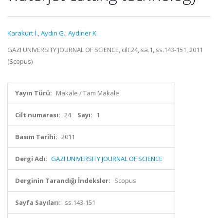
Karakurt İ.
,
Aydın G.
,
Aydıner K.
GAZI UNIVERSITY JOURNAL OF SCIENCE, cilt.24, sa.1, ss.143-151, 2011
(Scopus)
Yayın Türü:
Makale / Tam Makale
Cilt numarası:
24
Sayı:
1
Basım Tarihi:
2011
Dergi Adı:
GAZI UNIVERSITY JOURNAL OF SCIENCE
Derginin Tarandığı İndeksler:
Scopus
Sayfa Sayıları:
ss.143-151