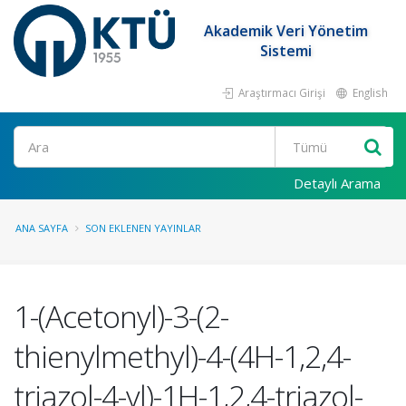
Akademik Veri Yönetim
Sistemi
Araştırmacı Girişi
English
Ara
Detaylı Arama
ANA SAYFA
SON EKLENEN YAYINLAR
1-(Acetonyl)-3-(2-
thienylmethyl)-4-(4H-1,2,4-
triazol-4-yl)-1H-1,2,4-triazol-