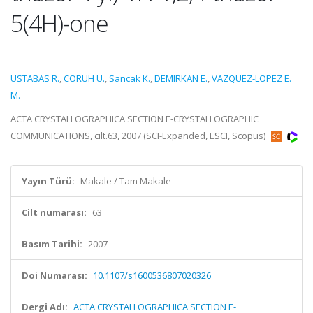
5(4H)-one
USTABAS R.
,
CORUH U.
,
Sancak K.
,
DEMIRKAN E.
,
VAZQUEZ-LOPEZ E.
M.
ACTA CRYSTALLOGRAPHICA SECTION E-CRYSTALLOGRAPHIC
COMMUNICATIONS, cilt.63, 2007 (SCI-Expanded, ESCI, Scopus)
Yayın Türü:
Makale / Tam Makale
Cilt numarası:
63
Basım Tarihi:
2007
Doi Numarası:
10.1107/s1600536807020326
Dergi Adı:
ACTA CRYSTALLOGRAPHICA SECTION E-