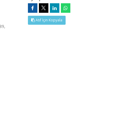
Atıf İçin Kopyala
89,