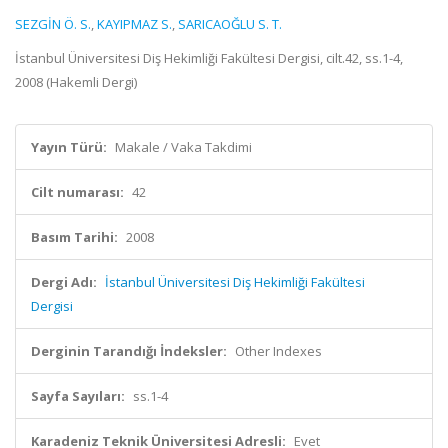
SEZGİN Ö. S.
,
KAYIPMAZ S.
,
SARICAOĞLU S. T.
İstanbul Üniversitesi Diş Hekimliği Fakültesi Dergisi, cilt.42, ss.1-4,
2008 (Hakemli Dergi)
Yayın Türü:
Makale / Vaka Takdimi
Cilt numarası:
42
Basım Tarihi:
2008
Dergi Adı:
İstanbul Üniversitesi Diş Hekimliği Fakültesi
Dergisi
Derginin Tarandığı İndeksler:
Other Indexes
Sayfa Sayıları:
ss.1-4
Karadeniz Teknik Üniversitesi Adresli:
Evet