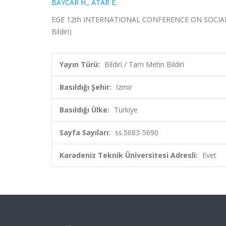
BAYCAR H.
,
ATAR E.
EGE 12th INTERNATIONAL CONFERENCE ON SOCIAL SCIE
Bildiri)
Yayın Türü:
Bildiri / Tam Metin Bildiri
Basıldığı Şehir:
İzmir
Basıldığı Ülke:
Türkiye
Sayfa Sayıları:
ss.5683-5690
Karadeniz Teknik Üniversitesi Adresli:
Evet