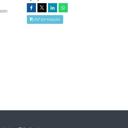
etin
Atıf İçin Kopyala