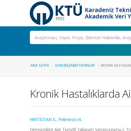
Karadeniz Tekni
Akademik Veri 
Ara
ANA SAYFA
SON EKLENEN YAYINLAR
KRONIK HASTALIKL
Kronik Hastalıklarda Ai
HİNTİSTAN S.
,
Pekmezci H.
Hemşirelikte Aile Temelli Yaklaşım Sempozyumu-I, Tra