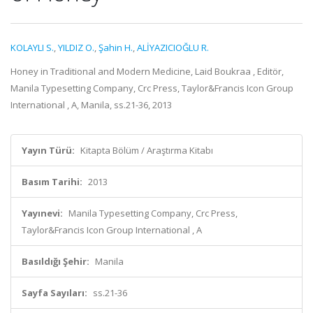
KOLAYLI S.
,
YILDIZ O.
,
Şahin H.
,
ALİYAZICIOĞLU R.
Honey in Traditional and Modern Medicine, Laid Boukraa , Editör,
Manila Typesetting Company, Crc Press, Taylor&Francis Icon Group
International , A, Manila, ss.21-36, 2013
Yayın Türü:
Kitapta Bölüm / Araştırma Kitabı
Basım Tarihi:
2013
Yayınevi:
Manila Typesetting Company, Crc Press,
Taylor&Francis Icon Group International , A
Basıldığı Şehir:
Manila
Sayfa Sayıları:
ss.21-36