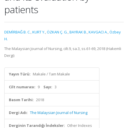
patients
DEMİRBAĞ B. C.
,
KURT Y.
,
ÖZKAN Ç. G.
,
BAYRAK B.
,
KAVGACI A.
,
Özbey
H.
The Malaysian Journal of Nursing, cilt.9, sa.3, ss.61-69, 2018 (Hakemli
Dergi)
Yayın Türü:
Makale / Tam Makale
Cilt numarası:
9
Sayı:
3
Basım Tarihi:
2018
Dergi Adı:
The Malaysian Journal of Nursing
Derginin Tarandığı İndeksler:
Other Indexes