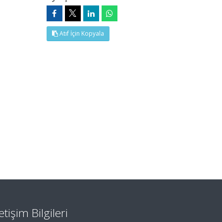
Atıf İçin Kopyala
letişim Bilgileri