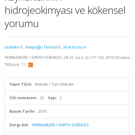
hidrojeokimyası ve kökensel
yorumu
Gültekin F.
,
Hatipoğlu Temizel E.
,
Fırat Ersoy A.
YERBILIMLERI = EARTH SCIENCES, cilt.32, sa.2, ss.111-126, 2010 (Scopus,
TRDizin)
Yayın Türü:
Makale / Tam Makale
Cilt numarası:
32
Sayı:
2
Basım Tarihi:
2010
Dergi Adı:
YERBILIMLERI = EARTH SCIENCES