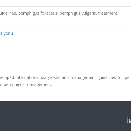
uidelines, pemphigus foliaceus, pemphigus vulgaris, treatment,
ksiyonu
veloped international diagnostic and management guidelines for pe
n of pemphigus management.
İ