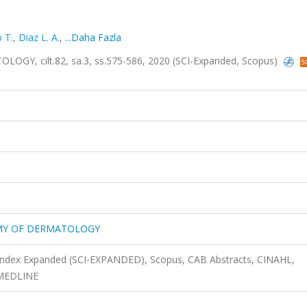
 T.
,
Diaz L. A.
,
...Daha Fazla
, cilt.82, sa.3, ss.575-586, 2020 (SCI-Expanded, Scopus)
MY OF DERMATOLOGY
 Index Expanded (SCI-EXPANDED), Scopus, CAB Abstracts, CINAHL,
 MEDLINE