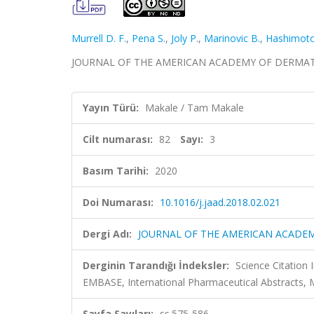
Murrell D. F.
,
Pena S.
,
Joly P.
,
Marinovic B.
,
Hashimoto
JOURNAL OF THE AMERICAN ACADEMY OF DERMATOLOGY
Yayın Türü:
Makale / Tam Makale
Cilt numarası:
82
Sayı:
3
Basım Tarihi:
2020
Doi Numarası:
10.1016/j.jaad.2018.02.021
Dergi Adı:
JOURNAL OF THE AMERICAN ACADE
Derginin Tarandığı İndeksler:
Science Citation
EMBASE, International Pharmaceutical Abstracts,
Sayfa Sayıları:
ss.575-586