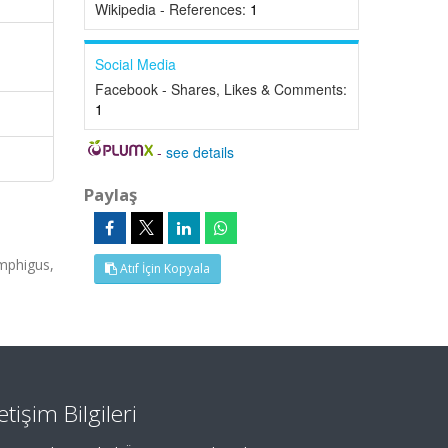
Wikipedia - References:
1
Social Media
Facebook - Shares, Likes & Comments:
1
-
see details
Paylaş
mphigus,
Atıf İçin Kopyala
letişim Bilgileri