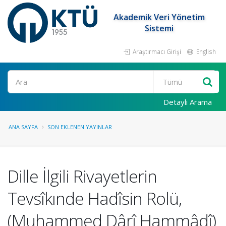
Akademik Veri Yönetim
Sistemi
Araştırmacı Girişi
English
Ara
Detaylı Arama
ANA SAYFA
SON EKLENEN YAYINLAR
Dille İlgili Rivayetlerin
Tevsîkınde Hadîsin Rolü,
(Muhammed Dârî Hammâdî)