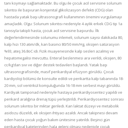
tanı koymayı sağlamaktadır. Bu olgu ile çocuk acil servisine solunum
sıkıntısı ile başvuran konjenital glikolizasyon defekti (CDG) olan
hastada yatak başı ultrasonografi kullanımının önemini vurgulamayı
amaçladık. Olgu: Solunum sıkıntısı nedeniyle 4 aylık erkek CDG tip 1a
tanısıyla takipli hasta, çocuk acil servisine başvurdu. İlk
değerlendirmesinde solunumu inlemeli, solunum sayısı dakikada 80,
kalp hızı 130 atım/dk, kan basıncı 80/50 mm/Hg, oksijen satürasyon
%93, ateş 36.8oC idi. Fizik muayenesinde kalp sesleri azalmış ve
hepatomegalisi mevcuttu. Enteral beslenmesi ara verildi, oksijen, 80
cc/kg’dan sıvı ve diğer destek tedavileri başlandı. Yatak başı
ultrasonografisinde, masif perikardiyal efüzyon görüldü. Çocuk
kardiyoloji bölümü ile konsulte edildi ve perikartta kalp tabanında 18-
20 mm, sol ventrikül komşuluğunda 16-18 mm serbest mayi görüldü.
Kardiyak tamponad nedeniyle hastaya perikardiyosentez yapıldı ve
perikard aralığına drenaj tüpü yerleştirildi. Perikardiyosentez sonrası
solunum sıkıntısı bir miktar geriledi. Kan laktat düzeyi ve metabolik
asidozu düzeldi, ek oksijen ihtiyacı azaldı. Ancak takipnesi devam
eden hasta çocuk yoğun bakım ünitesine yatırıldı. Beşinci gün
perikardiyal kateterinden hala geleni olması nedeniyle çocuk