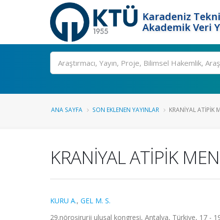
Karadeniz Tekni
Akademik Veri 
Ara
ANA SAYFA
SON EKLENEN YAYINLAR
KRANİYAL ATİPİK 
KRANİYAL ATİPİK M
KURU A.
,
GEL M. S.
29.nöroşirurji ulusal kongresi, Antalya, Türkiye, 17 - 1