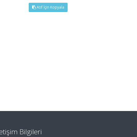
Atıf İçin Kopyala
letişim Bilgileri