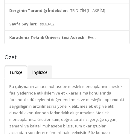
Derginin Tarandığı İndeksler:
TR DİZİN (ULAKBİM)
Sayfa Sayıları:
ss.63-82
Karadeniz Teknik Üniversitesi Adresli:
Evet
Özet
Türkçe
İngilizce
Bu çalışmanın amacı, muhasebe meslek mensuplarının mesleki
faaliyetlerinde etik ikilem ve etik karar alma konularında
farkındalık düzeylerini değerlendirmek ve mesleğin toplumdaki
saygınlığının arttırılmasına yönelik etik, meslek etiği ve etik
duyarlılık konularında farkındalık oluşturmaktır. Meslek
mensuplarınca üretilen tam, doğru, tarafsız, gerçeğe uygun,
zamanlı ve kaliteli muhasebe bilgisi, tüm çıkar grupları
açısından son derece önemli hale gelmiştir. Söz konusu