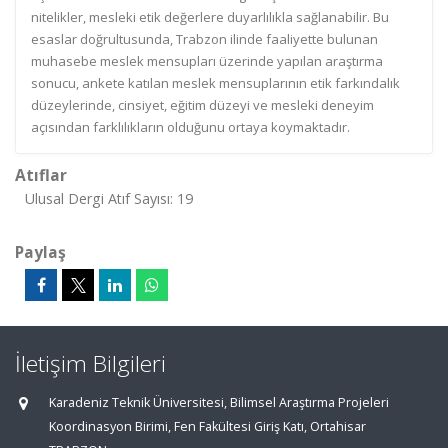
nitelikler, mesleki etik değerlere duyarlılıkla sağlanabilir. Bu
esaslar doğrultusunda, Trabzon ilinde faaliyette bulunan
muhasebe meslek mensupları üzerinde yapılan araştırma
sonucu, ankete katılan meslek mensuplarının etik farkındalık
düzeylerinde, cinsiyet, eğitim düzeyi ve mesleki deneyim
açısından farklılıkların olduğunu ortaya koymaktadır.
Atıflar
Ulusal Dergi Atıf Sayısı: 19
Paylaş
İletişim Bilgileri
Karadeniz Teknik Üniversitesi, Bilimsel Araştırma Projeleri
Koordinasyon Birimi, Fen Fakültesi Giriş Katı, Ortahisar