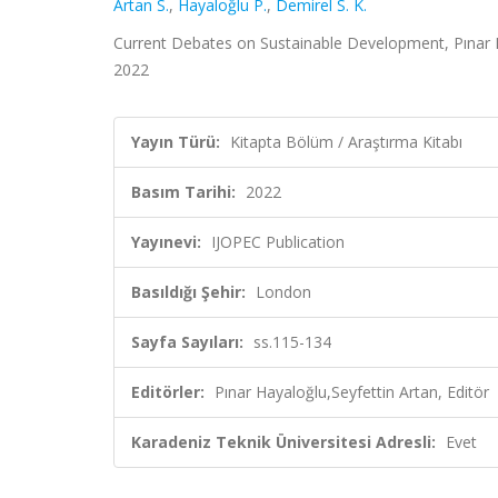
Artan S.
,
Hayaloğlu P.
,
Demirel S. K.
Current Debates on Sustainable Development, Pınar Ha
2022
Yayın Türü:
Kitapta Bölüm / Araştırma Kitabı
Basım Tarihi:
2022
Yayınevi:
IJOPEC Publication
Basıldığı Şehir:
London
Sayfa Sayıları:
ss.115-134
Editörler:
Pınar Hayaloğlu,Seyfettin Artan, Editör
Karadeniz Teknik Üniversitesi Adresli:
Evet