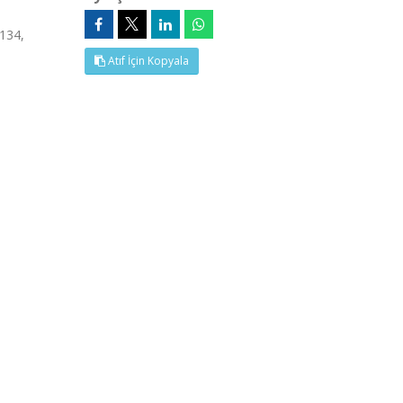
-134,
Atıf İçin Kopyala