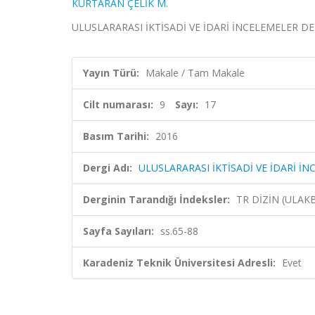
KURTARAN ÇELİK M.
ULUSLARARASI İKTİSADİ VE İDARİ İNCELEMELER DERGİSİ
Yayın Türü:
Makale / Tam Makale
Cilt numarası:
9
Sayı:
17
Basım Tarihi:
2016
Dergi Adı:
ULUSLARARASI İKTİSADİ VE İDARİ İN
Derginin Tarandığı İndeksler:
TR DİZİN (ULAK
Sayfa Sayıları:
ss.65-88
Karadeniz Teknik Üniversitesi Adresli:
Evet