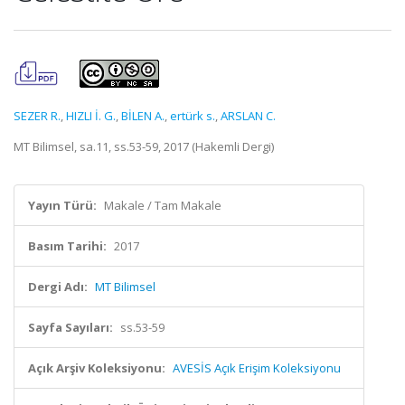
SEZER R.
,
HIZLI İ. G.
,
BİLEN A.
,
ertürk s.
,
ARSLAN C.
MT Bilimsel, sa.11, ss.53-59, 2017 (Hakemli Dergi)
Yayın Türü:
Makale / Tam Makale
Basım Tarihi:
2017
Dergi Adı:
MT Bilimsel
Sayfa Sayıları:
ss.53-59
Açık Arşiv Koleksiyonu:
AVESİS Açık Erişim Koleksiyonu