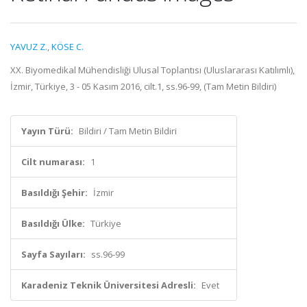
YAVUZ Z.
,
KÖSE C.
XX. Biyomedikal Mühendisliği Ulusal Toplantısı (Uluslararası Katılımlı),
İzmir, Türkiye, 3 - 05 Kasım 2016, cilt.1, ss.96-99, (Tam Metin Bildiri)
Yayın Türü:
Bildiri / Tam Metin Bildiri
Cilt numarası:
1
Basıldığı Şehir:
İzmir
Basıldığı Ülke:
Türkiye
Sayfa Sayıları:
ss.96-99
Karadeniz Teknik Üniversitesi Adresli:
Evet