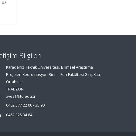
n da
letişim Bilgileri
Karadeniz Teknik Üniversitesi, Bilimsel Araştırma
Projeleri Koordinasyon Birimi, Fen Fakültesi Giriş Katı,
Ortahisar
TRABZON
aves@ktu.edu.tr
0462 377 22 00 - 35 90
0462 325 34 84