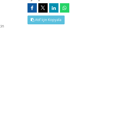
Atıf İçin Kopyala
tin