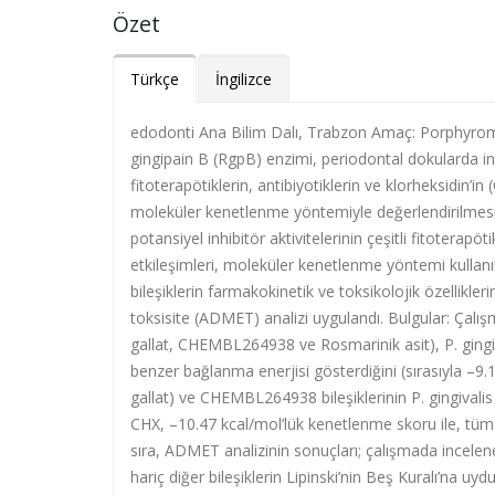
Özet
Türkçe
İngilizce
edodonti Ana Bilim Dalı, Trabzon Amaç: Porphyromonas
gingipain B (RgpB) enzimi, periodontal dokularda in
fitoterapötiklerin, antibiyotiklerin ve klorheksidin’in
moleküler kenetlenme yöntemiyle değerlendirilmesi 
potansiyel inhibitör aktivitelerinin çeşitli fitoterapö
etkileşimleri, moleküler kenetlenme yöntemi kullanıl
bileşiklerin farmakokinetik ve toksikolojik özellik
toksisite (ADMET) analizi uygulandı. Bulgular: Çalış
gallat, CHEMBL264938 ve Rosmarinik asit), P. gingiva
benzer bağlanma enerjisi gösterdiğini (sırasıyla –9
gallat) ve CHEMBL264938 bileşiklerinin P. gingivalis
CHX, –10.47 kcal/mol’lük kenetlenme skoru ile, tüm 
sıra, ADMET analizinin sonuçları; çalışmada incelen
hariç diğer bileşiklerin Lipinski’nin Beş Kuralı’na 