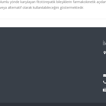
umlu yönde karşılayan fitotörepatik bileşiklerin farmakokinetik açıda
veya alternatif olarak kullanılabileceğini göstermektedir.
İ