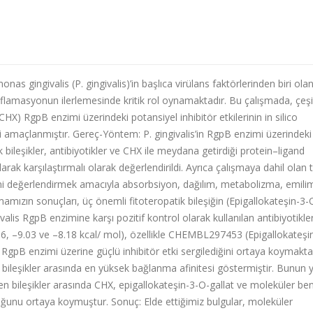
 gingivalis (P. gingivalis)’in başlıca virülans faktörlerinden biri ola
flamasyonun ilerlemesinde kritik rol oynamaktadır. Bu çalışmada, çeşit
 (CHX) RgpB enzimi üzerindeki potansiyel inhibitör etkilerinin in silico
amaçlanmıştır. Gereç-Yöntem: P. gingivalis’in RgpB enzimi üzerindeki
tik bileşikler, antibiyotikler ve CHX ile meydana getirdiği protein–ligand
arak karşılaştırmalı olarak değerlendirildi. Ayrıca çalışmaya dahil olan
lerini değerlendirmek amacıyla absorbsiyon, dağılım, metabolizma, emili
mamızın sonuçları, üç önemli fitoteropatik bileşiğin (Epigallokateşin-3-
lis RgpB enzimine karşı pozitif kontrol olarak kullanılan antibiyotikle
.16, –9.03 ve –8.18 kcal/ mol), özellikle CHEMBL297453 (Epigallokateşi
 RgpB enzimi üzerine güçlü inhibitör etki sergilediğini ortaya koymakta
bileşikler arasında en yüksek bağlanma afinitesi göstermiştir. Bunun 
en bileşikler arasında CHX, epigallokateşin-3-O-gallat ve moleküler ben
uyduğunu ortaya koymuştur. Sonuç: Elde ettiğimiz bulgular, moleküler