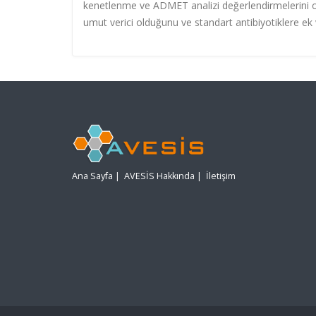
kenetlenme ve ADMET analizi değerlendirmelerini ol
umut verici olduğunu ve standart antibiyotiklere ek 
Ana Sayfa
|
AVESİS Hakkında
|
İletişim