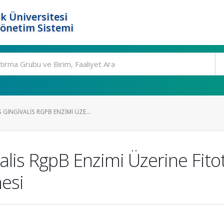
k Üniversitesi
Yönetim Sistemi
INGIVALIS RGPB ENZIMI ÜZE...
is RgpB Enzimi Üzerine Fitote
mesi