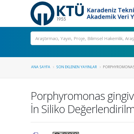
Karadeniz Tekni
Akademik Veri 
Ara
ANA SAYFA
SON EKLENEN YAYINLAR
PORPHYROMONAS G
Porphyromonas gingival
İn Siliko Değerlendiril