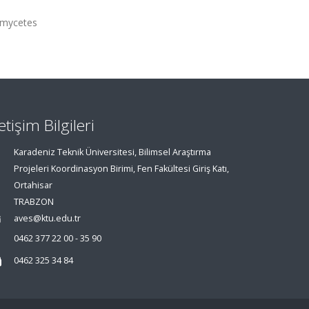
comycetes
letişim Bilgileri
Karadeniz Teknik Üniversitesi, Bilimsel Araştırma
Projeleri Koordinasyon Birimi, Fen Fakültesi Giriş Katı,
Ortahisar
TRABZON
aves@ktu.edu.tr
0462 377 22 00 - 35 90
0462 325 34 84