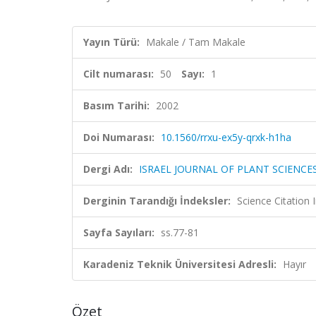
Yayın Türü:
Makale / Tam Makale
Cilt numarası:
50
Sayı:
1
Basım Tarihi:
2002
Doi Numarası:
10.1560/rrxu-ex5y-qrxk-h1ha
Dergi Adı:
ISRAEL JOURNAL OF PLANT SCIENCE
Derginin Tarandığı İndeksler:
Science Citation
Sayfa Sayıları:
ss.77-81
Karadeniz Teknik Üniversitesi Adresli:
Hayır
Özet