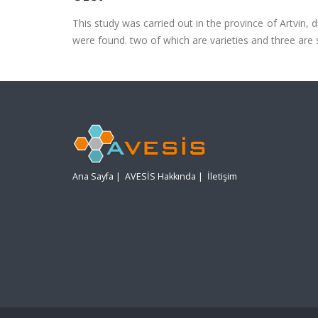
This study was carried out in the province of Artvin, 
were found. two of which are varieties and three are 
Ana Sayfa
|
AVESİS Hakkında
|
İletişim