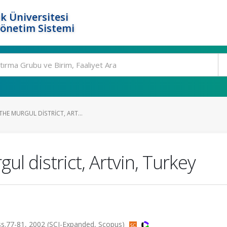
k Üniversitesi
Yönetim Sistemi
THE MURGUL DISTRICT, ART...
ul district, Artvin, Turkey
ss.77-81, 2002 (SCI-Expanded, Scopus)