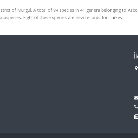
district of Murgul. A total of 94 species in 41 genera belonging to As
subspecies. Eight of these species are new records for Turkey.
İ