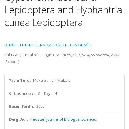
Lepidoptera and Hyphantria
cunea Lepidoptera
DEMİR İ.
,
ERTÜRK Ö.
,
NALÇACIOĞLU R.
,
DEMİRBAĞ Z.
Pakistan Journal of Biological Sciences, cilt.3, sa.4, ss.552-554, 2000
(Scopus)
Yayın Türü:
Makale / Tam Makale
Cilt numarası:
3
Sayı:
4
Basım Tarihi:
2000
Dergi Adı:
Pakistan Journal of Biological Sciences