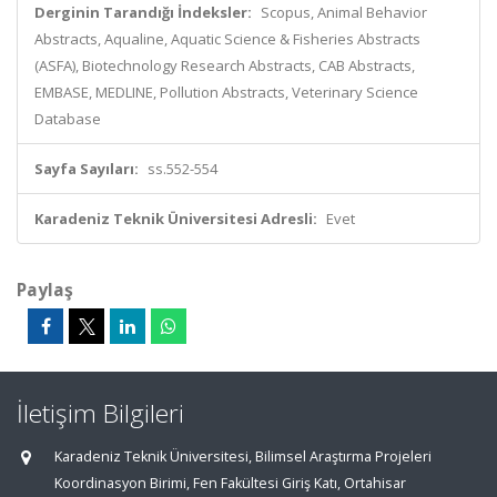
Derginin Tarandığı İndeksler:
Scopus, Animal Behavior
Abstracts, Aqualine, Aquatic Science & Fisheries Abstracts
(ASFA), Biotechnology Research Abstracts, CAB Abstracts,
EMBASE, MEDLINE, Pollution Abstracts, Veterinary Science
Database
Sayfa Sayıları:
ss.552-554
Karadeniz Teknik Üniversitesi Adresli:
Evet
Paylaş
İletişim Bilgileri
Karadeniz Teknik Üniversitesi, Bilimsel Araştırma Projeleri
Koordinasyon Birimi, Fen Fakültesi Giriş Katı, Ortahisar