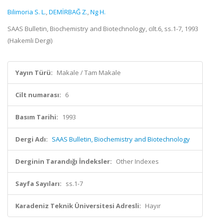
Bilimoria S. L.
,
DEMİRBAĞ Z.
,
Ng H.
SAAS Bulletin, Biochemistry and Biotechnology, cilt.6, ss.1-7, 1993
(Hakemli Dergi)
Yayın Türü:
Makale / Tam Makale
Cilt numarası:
6
Basım Tarihi:
1993
Dergi Adı:
SAAS Bulletin, Biochemistry and Biotechnology
Derginin Tarandığı İndeksler:
Other Indexes
Sayfa Sayıları:
ss.1-7
Karadeniz Teknik Üniversitesi Adresli:
Hayır