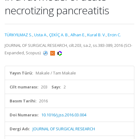
necrotizing pancreatitis
TÜRKYILMAZ S.
,
Usta A.
,
ÇEKİÇ A. B.
,
Alhan E.
,
Kural B. V.
,
Ercin C.
JOURNAL OF SURGICAL RESEARCH, cilt.203, sa.2, ss.383-389, 2016 (SCI-
Expanded, Scopus)
Yayın Türü:
Makale / Tam Makale
Cilt numarası:
203
Sayı:
2
Basım Tarihi:
2016
Doi Numarası:
10.1016/j.jss.2016.03.004
Dergi Adı:
JOURNAL OF SURGICAL RESEARCH