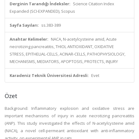
Derginin Tarandığı İndeksler:
Science Citation Index
Expanded (SCI-EXPANDED), Scopus
Sayfa Sayıları:
ss.383-389
Anahtar Kelimeler:
NACA, N-acetylcysteine amid, Acute
necrotizing pancreatitis, THIOL ANTIOXIDANT, OXIDATIVE
STRESS, EPITHELIAL-CELLS, ACINAR-CELLS, PATHOPHYSIOLOGY,
MECHANISMS, MEDIATORS, APOPTOSIS, PROTECTS, INJURY
Karadeniz Teknik Üniversitesi Adresli:
Evet
Özet
Background: Inflammatory explosion and oxidative stress are
important mechanisms of injury in acute necrotizing pancreatitis
(ANP). This study investigated the effects of N-acetylcysteine amid
(NACA), a novel cell-permeant antioxidant with anti-inflammatory
activity, on experimental ANP in rats.