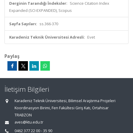
Derginin Tarandığı İndeksler:
Science Citation Index
Expanded (SCI-EXPANDED), Scopus
Sayfa Sayıları:
ss.366-370
Karadeniz Teknik Üniversitesi Adresli:
Evet
Paylaş
İletişim Bilgileri
Karadeniz Teknik Üniversitesi, Bilimsel Araştırma Projeleri
Koordinasyon Birimi, Fen Fakültesi Giriş Katı, Ortahisar
TRABZON
aves@ktu.edu.tr
0462 377 22 00 - 35 90