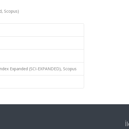
d, Scopus)
 Index Expanded (SCI-EXPANDED), Scopus
İ