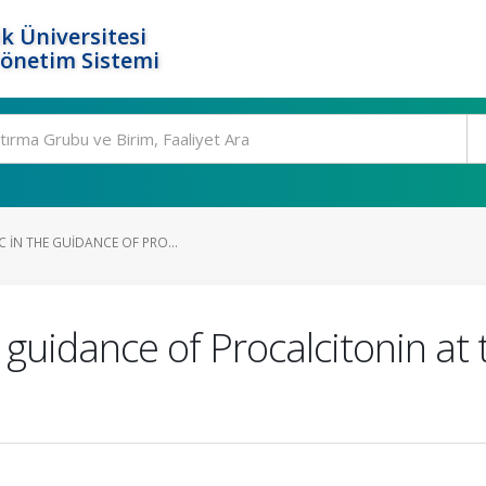
k Üniversitesi
Yönetim Sistemi
C IN THE GUIDANCE OF PRO...
e guidance of Procalcitonin a