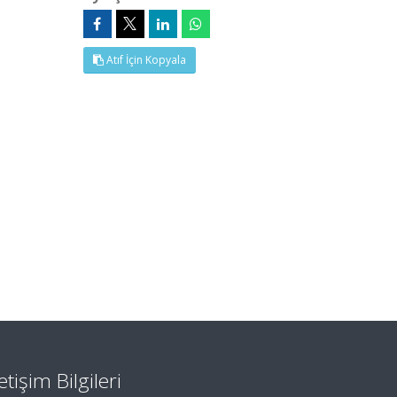
Atıf İçin Kopyala
letişim Bilgileri