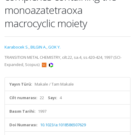
monoazatetraoxa
macrocyclic moiety
Karabocek S.
,
BILGIN A.
,
GOK Y.
TRANSITION METAL CHEMISTRY, cilt.22, sa.4, ss.420-424, 1997 (SCI-
Expanded, Scopus)
Yayın Türü:
Makale / Tam Makale
Cilt numarası:
22
Sayı:
4
Basım Tarihi:
1997
Doi Numarası:
10.1023/a:1018586507629