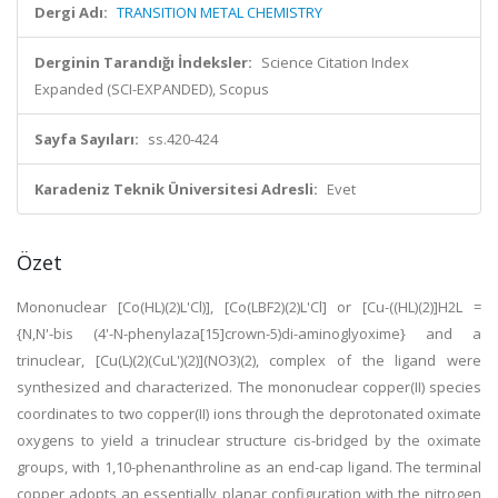
Dergi Adı:
TRANSITION METAL CHEMISTRY
Derginin Tarandığı İndeksler:
Science Citation Index
Expanded (SCI-EXPANDED), Scopus
Sayfa Sayıları:
ss.420-424
Karadeniz Teknik Üniversitesi Adresli:
Evet
Özet
Mononuclear [Co(HL)(2)L'Cl)], [Co(LBF2)(2)L'Cl] or [Cu-((HL)(2)]H2L =
{N,N'-bis (4'-N-phenylaza[15]crown-5)di-aminoglyoxime} and a
trinuclear, [Cu(L)(2)(CuL')(2)](NO3)(2), complex of the ligand were
synthesized and characterized. The mononuclear copper(II) species
coordinates to two copper(II) ions through the deprotonated oximate
oxygens to yield a trinuclear structure cis-bridged by the oximate
groups, with 1,10-phenanthroline as an end-cap ligand. The terminal
copper adopts an essentially planar configuration with the nitrogen