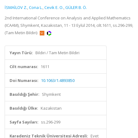
İSMAİLOV Z.
,
Cona L.
,
Cevik E. O.
,
GÜLER B. Ö.
2nd International Conference on Analysis and Applied Mathematics
(ICAAM), Shymkent, Kazakistan, 11 - 13 Eylül 2014, cilt.1611, ss.296-299,
(Tam Metin Bildiri)
Yayın Türü:
Bildiri / Tam Metin Bildiri
Cilt numarası:
1611
Doi Numarası:
10.1063/1.4893850
Basıldığı Şehir:
Shymkent
Basıldığı Ülke:
Kazakistan
Sayfa Sayıları:
ss.296-299
Karadeniz Teknik Üniversitesi Adresli:
Evet