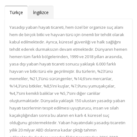
Türkçe
İngilizce
Yasadışı yaban hayatı ticareti, hem özel bir organize suç alanı
hem de birçok bitki ve hayvan türü için önemli bir tehdit olarak
kabul edilmektedir. Ayrıca, küresel güvenliği ve halk sağlığını
tehdit ederek durmaksızın devam etmektedir. Dünyanın hemen
hemen tüm farklı bölgelerinden, 1999 ve 2018 yılları arasında,
yasa dışı yaban hayatı ticareti sonucu yaklaşık 6.000 farklı
hayvan ve bitki türü ele geçirilmiştir. Bu türlerin, %23’ünü
memeliler, %21,3’ünü sürüngenler, %14,6’sını mercanlar,
%14,3’ünü bitkiler, %8,5’ini kuşlar, %7,9’unu yumuşakçalar,
%4,7’sini kemikli balıklar ve %5,7’sini diğer canlılar
oluşturmaktadır. Dünyada yaklaşık 150 ulustan yasadışı yaban
hayatı tacirlerinin tespit edilmesi uyuşturucu, insan ve silah
kaçakçılığından sonra bu alanın en karlı 4. küresel suç
olduğunu göstermektedir.
Yaban hayatındaki yasadışı ticaretin
yıllık 20 milyar ABD dolarına kadar çıktığı tahmin