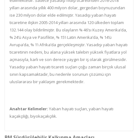
edilmektedir. Sadece yasadışı fildişi ticaretinden 2016-2018
yılları arasında yıllık 400 milyon dolar, gergedan boynuzundan
ise 230 milyon dolar elde edilmiştir. Yasadışı yaban hayatı
ticaretine ilişkin 2005-2014 yılları arasında 120 ülkeden toplam
132.144 olay bildirilmiştir. Bu olayların % 46’sı Kuzey Amerika’da,
% 24’ü Asya ve Pasifikte, % 15’i Latin Amerika’da, % 14’ü
Avrupa’da, % 1’i Afrika’da gerçekleşmiştir. Yasadışı yaban hayatı
ticaretinin nedeni, bu alana yüksek talebin yüksek fiyatlara yol
açmasıyla, karlı ve son derece yaygın bir iş olarak görülmesidir.
Yasadışı yaban hayatı ticareti suçları çoğu zaman birçok ulusal
sınırı kapsamaktadır, bu nedenle sorunun çözümü için
uluslararası bir yaklaşım gerekmektedir.
Anahtar Kelimeler:
Yaban hayatı suçları, yaban hayatı
kaçakçılığı, biyokaçakçılık.
BM Sürdürülebilir Kalkınma Amaçları