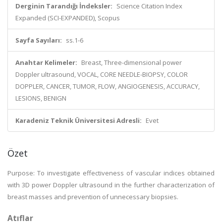
Derginin Tarandığı İndeksler:
Science Citation Index
Expanded (SCI-EXPANDED), Scopus
Sayfa Sayıları:
ss.1-6
Anahtar Kelimeler:
Breast, Three-dimensional power
Doppler ultrasound, VOCAL, CORE NEEDLE-BIOPSY, COLOR
DOPPLER, CANCER, TUMOR, FLOW, ANGIOGENESIS, ACCURACY,
LESIONS, BENIGN
Karadeniz Teknik Üniversitesi Adresli:
Evet
Özet
Purpose: To investigate effectiveness of vascular indices obtained
with 3D power Doppler ultrasound in the further characterization of
breast masses and prevention of unnecessary biopsies.
Atıflar