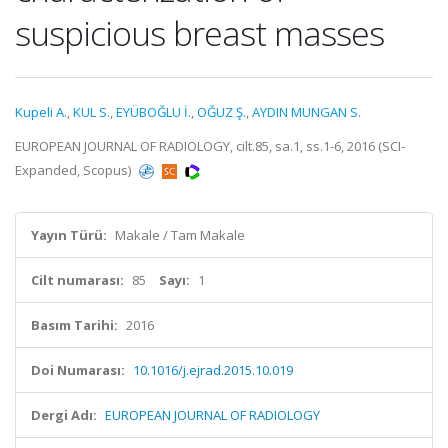
suspicious breast masses
Kupeli A.
,
KUL S.
,
EYÜBOĞLU İ.
,
OĞUZ Ş.
,
AYDIN MUNGAN S.
EUROPEAN JOURNAL OF RADIOLOGY, cilt.85, sa.1, ss.1-6, 2016 (SCI-
Expanded, Scopus)
Yayın Türü:
Makale / Tam Makale
Cilt numarası:
85
Sayı:
1
Basım Tarihi:
2016
Doi Numarası:
10.1016/j.ejrad.2015.10.019
Dergi Adı:
EUROPEAN JOURNAL OF RADIOLOGY