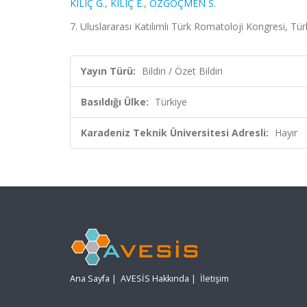
KILIÇ G.
,
KILIÇ E.
,
ÖZGÖÇMEN S.
7. Uluslararası Katılımlı Türk Romatoloji Kongresi, Türk
Yayın Türü:
Bildiri / Özet Bildiri
Basıldığı Ülke:
Türkiye
Karadeniz Teknik Üniversitesi Adresli:
Hayır
Ana Sayfa
|
AVESİS Hakkında
|
İletişim