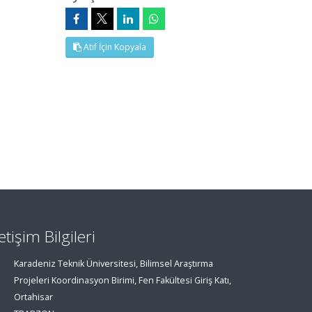
Atıf İçin Kopyala
letişim Bilgileri
Karadeniz Teknik Üniversitesi, Bilimsel Araştırma
Projeleri Koordinasyon Birimi, Fen Fakültesi Giriş Katı,
Ortahisar