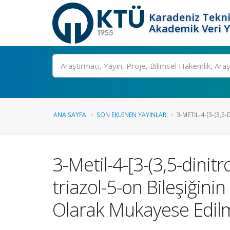
Karadeniz Tekni
Akademik Veri 
Ara
ANA SAYFA
SON EKLENEN YAYINLAR
3-METIL-4-[3-(3,5
3-Metil-4-[3-(3,5-dinit
triazol-5-on Bileşiğini
Olarak Mukayese Edil