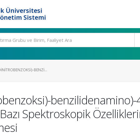
k Üniversitesi
Yönetim Sistemi
-DINITROBENZOKSI)-BENZI...
robenzoksi)-benzilidenamino)-
n Bazı Spektroskopik Özellikle
mesi