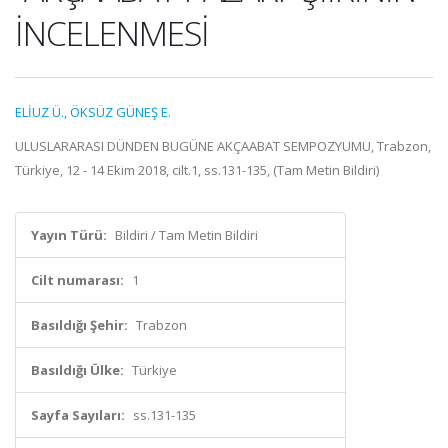
İNCELENMESİ
ELİUZ Ü.
,
ÖKSÜZ GÜNEŞ E.
ULUSLARARASI DÜNDEN BUGÜNE AKÇAABAT SEMPOZYUMU, Trabzon,
Türkiye, 12 - 14 Ekim 2018, cilt.1, ss.131-135, (Tam Metin Bildiri)
Yayın Türü:
Bildiri / Tam Metin Bildiri
Cilt numarası:
1
Basıldığı Şehir:
Trabzon
Basıldığı Ülke:
Türkiye
Sayfa Sayıları:
ss.131-135